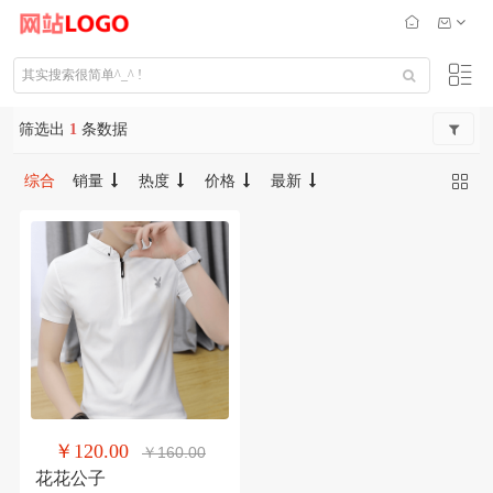
筛选出
1
条数据
综合
销量
热度
价格
最新
￥120.00
￥160.00
花花公子