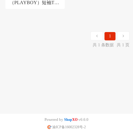
（PLAYBOY）短袖T恤
男2023夏季冰丝T恤男士
立领休闲POLO打底衫上
衣纯色衣服
1
共 1 条数据
共 1 页
Powered by
v6.6.0
Shop
XO
渝ICP备16002328号-2