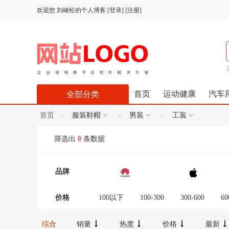
欢迎您
刘峻松的个人博客
[
登录
] [
注册
]
首页
运动健康
汽车
全部分类
首页
服装鞋帽
男装
工装
筛选出
0
条数据
品牌
价格
100以下
100-300
300-600
60
12000-16000
16000-20000
2000
综合
销量
热度
价格
最新