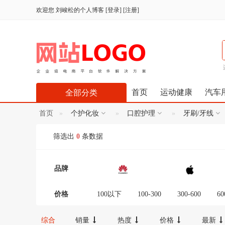
欢迎您
刘峻松的个人博客
[
登录
] [
注册
]
首页
运动健康
汽车
全部分类
首页
个护化妆
口腔护理
牙刷/牙线
筛选出
0
条数据
品牌
价格
100以下
100-300
300-600
60
12000-16000
16000-20000
2000
综合
销量
热度
价格
最新