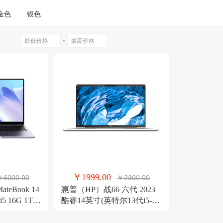
0以上
MOOKLOOK/茉珂
金色
银色
-
￥1999.00
￥6000.00
￥2300.00
eBook 14
惠普（HP）战66 六代 2023
5 16G 1T
酷睿14英寸(英特尔13代i5-
本/2K触控全
1340P 16G 1T 长续航 高色域
深空灰
低功耗 AI新体验)高性能轻薄