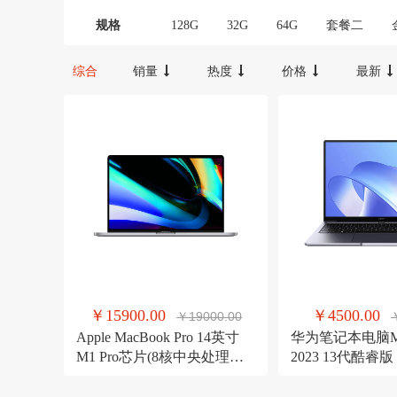
12000-16000
16000-20000
2000
规格
128G
32G
64G
套餐二
综合
销量
热度
价格
最新
￥15900.00
￥4500.00
￥19000.00
Apple MacBook Pro 14英寸
华为笔记本电脑Mat
M1 Pro芯片(8核中央处理器
2023 13代酷睿版 i
14核图形处理器) 16G 512G
14英寸轻薄办公
深空灰 笔记本 MKGP3CH/A
面屏/手机互联 